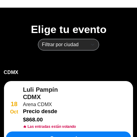
Elige tu evento
CDMX
Luli Pampín
CDMX
18
Arena CDMX
Precio desde
Oct
$868.00
🔥 Las entradas están volando