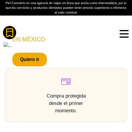
Pa'l Concierto es una agencia de viajes en línea que actúa como intermediaria, por lo
que los servicios y productos ofertados pueden tener precios superiores o inferiores
al valor nominal.
Boletos
LULI PAMPÍN
EN MÉXICO
PLAN A TU MEDIDA
Quiero ir
Más información
Compra protegida
desde el primer
momento.