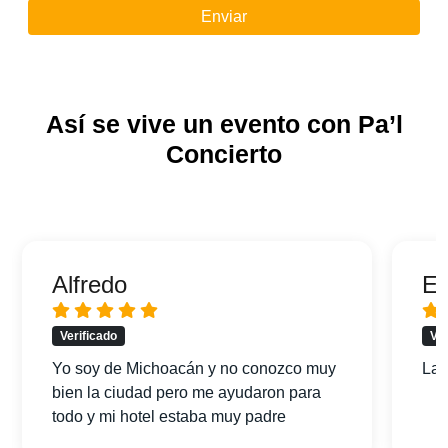
Enviar
Así se vive un evento con Pa’l
Concierto
Alfredo
Er
Verificado
Ver
Yo soy de Michoacán y no conozco muy
La 
bien la ciudad pero me ayudaron para
todo y mi hotel estaba muy padre