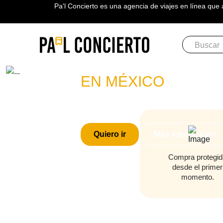
Pa'l Concierto es una agencia de viajes en línea que 
Boletos
MARCO
EN MÉXICO
PLAN A TU MEDIDA
Quiero ir
Más información
Compra protegid
desde el primer
momento.