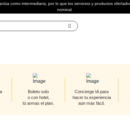
actúa como intermediaria, por lo que los servicios y productos ofertados
nominal.
 MARES
a
Boleto solo
Concierge IA para
o con hotel,
hacer tu experiencia
tú armas el plan.
aún más fácil.