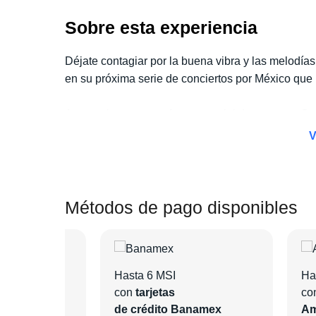
Sobre esta experiencia
Déjate contagiar por la buena vibra y las melodía
en su próxima serie de conciertos por México que 
Aprovecha nuestra oferta especial de
paquete Con
y sin preocupaciones. Con este paquete, tendrás
V
desayunos y mucho más.
Escoge la categoría de boleto que prefieras, elig
Métodos de pago disponibles
las actividades adicionales que te interesen.
Nosotros nos encargaremos de todo para que disf
Hasta 6 MSI
Ha
con
tarjetas
co
ntander
de crédito Banamex
Am