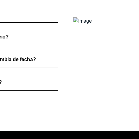
rio?
ambia de fecha?
?