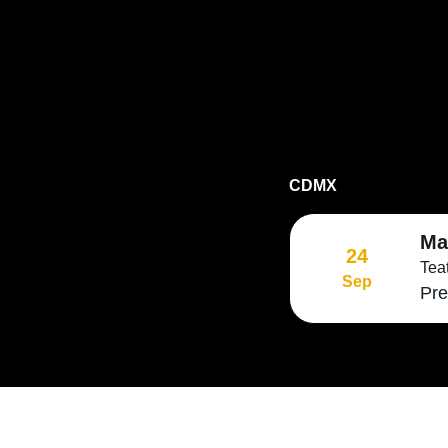
CDMX
Ma
24
Tea
Sep
Pre