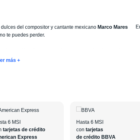
Er
s dulces del compositor y cantante mexicano
Marco Mares
no te puedes perder.
cierto + Hotel
para garantizar una experiencia completa
 acceso a
beneficios exclusivos como traslados, tours,
er más +
e el hotel que mejor se adapte a tus necesidades y añade
rutes de
una experiencia inolvidable.
sta 6 MSI
Hasta 6 MSI
n
tarjetas de crédito
con
tarjetas
erican Express
de crédito BBVA