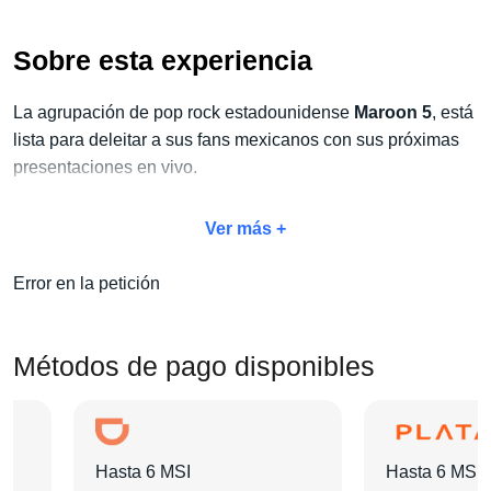
Sobre esta experiencia
La agrupación de pop rock estadounidense
Maroon 5
, está
lista para deleitar a sus fans mexicanos con sus próximas
presentaciones en vivo.
No dejes pasar la oportunidad de vivir este espectáculo
Ver más +
único y aprovecha
nuestro exclusivo paquete Concierto
+ Hotel
. Con este paquete, no solo disfrutarás del concierto,
Error en la petición
sino también de todas las amenidades adicionales que
harán de tu estancia algo inolvidable:
traslados, tours,
desayunos y mucho más
.
Métodos de pago disponibles
Elige tu categoría de boleto favorita, selecciona el hotel que
más te guste y agrega las actividades extras que desees.
Hasta 6 MSI
Hasta 6 MSI