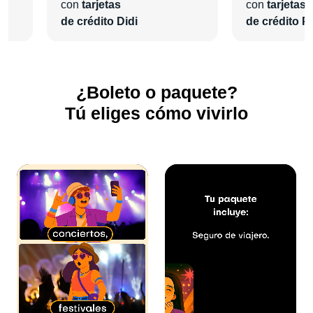
¡En
Pa'l Concierto
nos encargaremos de todo para que
con
tarjetas
con
tarjetas
vivas una grata experiencia!
de crédito Didi
de crédito Pl
¿Boleto o paquete?
Tú eliges cómo vivirlo