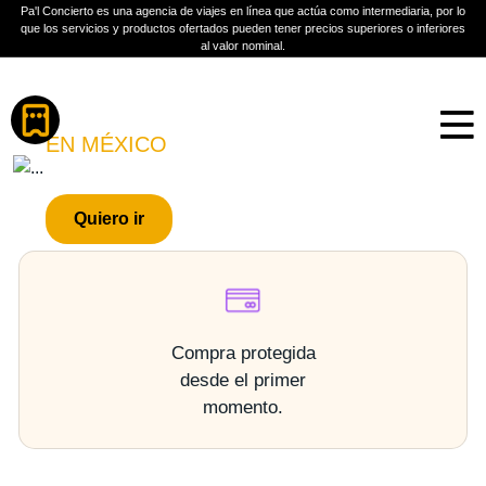
Pa'l Concierto es una agencia de viajes en línea que actúa como intermediaria, por lo
que los servicios y productos ofertados pueden tener precios superiores o inferiores
al valor nominal.
Boletos
MAROON 5
EN MÉXICO
PLAN A TU MEDIDA
Quiero ir
Más información
Compra protegida
desde el primer
momento.