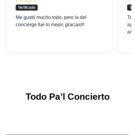
Verificado
Ver
Me gustó mucho todo, pero la del
Tod
concierge fue lo mejor, gracias!!!
ayu
am
Todo Pa’l Concierto