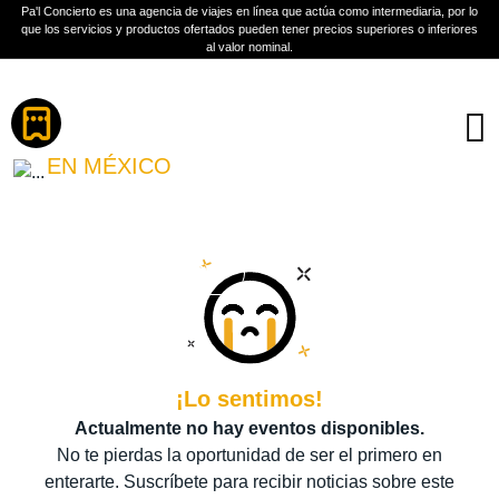
Pa'l Concierto es una agencia de viajes en línea que actúa como intermediaria, por lo
que los servicios y productos ofertados pueden tener precios superiores o inferiores
al valor nominal.
Boletos
MARTIN BARRE
EN MÉXICO
PLAN A TU MEDIDA
Más información
¡Lo sentimos!
Actualmente no hay eventos disponibles.
No te pierdas la oportunidad de ser el primero en
enterarte. Suscríbete para recibir noticias sobre este