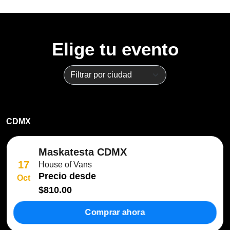
Elige tu evento
CDMX
Maskatesta CDMX
17
House of Vans
Precio desde
Oct
$810.00
Comprar ahora