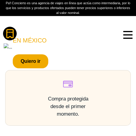
Pa'l Concierto es una agencia de viajes en línea que actúa como intermediaria, por lo
que los servicios y productos ofertados pueden tener precios superiores o inferiores
al valor nominal.
Boletos
MASKATESTA
EN MÉXICO
PLAN A TU MEDIDA
Quiero ir
Más información
Compra protegida
desde el primer
momento.