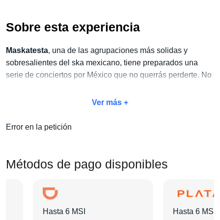
Sobre esta experiencia
Maskatesta
, una de las agrupaciones más solidas y
sobresalientes del ska mexicano, tiene preparados una
serie de conciertos por México que no querrás perderte. No
dejes pasar la oportunidad de vivir este espectáculo único y
aprovecha nuestro
exclusivo paquete Concierto + Hotel.
Ver más +
Con este paquete, no solo disfrutarás del evento, sino
Error en la petición
también del hospedaje perfecto para descansar y disfrutar
al máximo de tu viaje.
Métodos de pago disponibles
Escoge la categoría de boleto que prefieras y elige el hotel
que mejor se adapte a tus necesidades.
En
Pa'l Concierto
nos encargaremos de todo para que
Hasta 6 MSI
Hasta 6 MSI