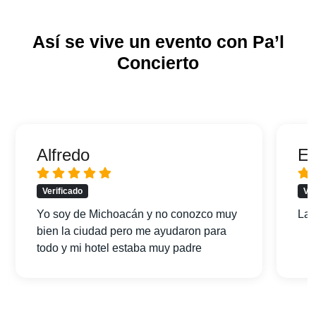
Así se vive un evento con Pa’l
Concierto
Alfredo
Er
Verificado
Ver
Yo soy de Michoacán y no conozco muy
La 
bien la ciudad pero me ayudaron para
todo y mi hotel estaba muy padre