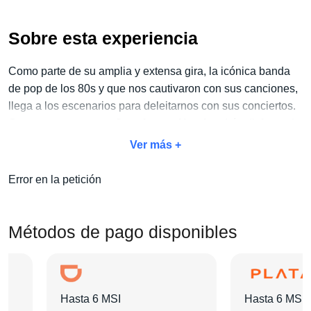
Sobre esta experiencia
Como parte de su amplia y extensa gira, la icónica banda
de pop de los 80s y que nos cautivaron con sus canciones,
llega a los escenarios para deleitarnos con sus conciertos.
Con nuestro paquete
Concierto + Hotel
podrás disfrutar de
sus presentaciones en vivo así como de algunas
Ver más +
amenidades que podrás sumar a tu experiencia: un
tour
por la ciudad, traslados, opciones gastronómicas
y
Error en la petición
muchas más.
Lo primero que tienes que hacer es elegir tu categoría
favorita para tu entrada, después elige el hotel de tu
Métodos de pago disponibles
preferencia y por último las actividades extras que quieras
realizar.
Deja todo en nuestras manos para que tu experiencia sea
inolvidable.
Hasta 6 MSI
Hasta 6 MSI