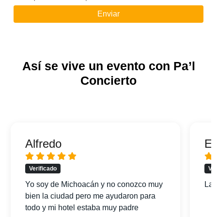
Enviar
Así se vive un evento con Pa’l
Concierto
Alfredo
Er
Verificado
Ver
Yo soy de Michoacán y no conozco muy
La 
bien la ciudad pero me ayudaron para
todo y mi hotel estaba muy padre