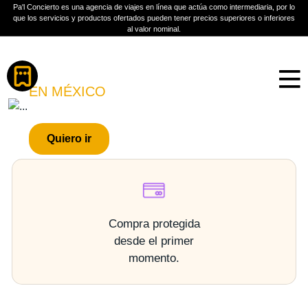
Pa'l Concierto es una agencia de viajes en línea que actúa como intermediaria, por lo
que los servicios y productos ofertados pueden tener precios superiores o inferiores
al valor nominal.
Boletos
MATUTE
EN MÉXICO
PLAN A TU MEDIDA
Quiero ir
Más información
Compra protegida
desde el primer
momento.