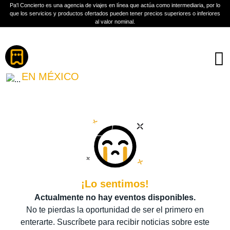
Pa'l Concierto es una agencia de viajes en línea que actúa como intermediaria, por lo
que los servicios y productos ofertados pueden tener precios superiores o inferiores
al valor nominal.
Boletos
MDO
EN MÉXICO
PLAN A TU MEDIDA
Más información
¡Lo sentimos!
Actualmente no hay eventos disponibles.
No te pierdas la oportunidad de ser el primero en
enterarte. Suscríbete para recibir noticias sobre este