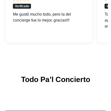
Verificado
Ver
Me gustó mucho todo, pero la del
Tod
concierge fue lo mejor, gracias!!!
ayu
am
Todo Pa’l Concierto