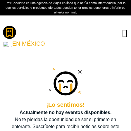
Pa'l Concierto es una agencia de viajes en línea que actúa como intermediaria, por lo
que los servicios y productos ofertados pueden tener precios superiores o inferiores
al valor nominal.
Boletos
MERCURIO
EN MÉXICO
PLAN A TU MEDIDA
Más información
¡Lo sentimos!
Actualmente no hay eventos disponibles.
No te pierdas la oportunidad de ser el primero en
enterarte. Suscríbete para recibir noticias sobre este