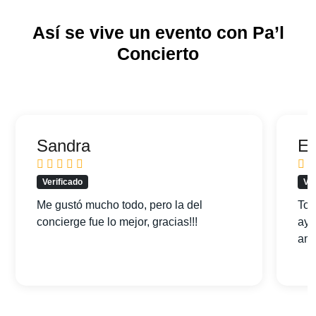
Así se vive un evento con Pa’l
Concierto
Sandra
Ed
Verificado
Ver
Me gustó mucho todo, pero la del
Tod
concierge fue lo mejor, gracias!!!
ayu
am