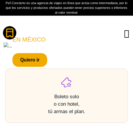
Pa'l Concierto es una agencia de viajes en línea que actúa como intermediaria, por lo
que los servicios y productos ofertados pueden tener precios superiores o inferiores
al valor nominal.
Boletos
MOTORAMA
EN MÉXICO
PLAN A TU MEDIDA
Quiero ir
Más información
Boleto solo
o con hotel,
tú armas el plan.