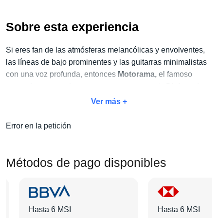
Sobre esta experiencia
Si eres fan de las atmósferas melancólicas y envolventes,
las líneas de bajo prominentes y las guitarras minimalistas
con una voz profunda, entonces
Motorama,
el famoso
grupo de
post-punk
y new wave, te encantará. Disfruta de
sus próximas presentaciones en vivo y no dejes pasar la
Ver más +
oportunidad de vivir un concierto único.
Error en la petición
Aprovecha
nuestro exclusivo paquete Concierto + Hotel
.
Con este paquete, no solo disfrutarás del concierto, sino
también de todas las amenidades adicionales que harán de
Métodos de pago disponibles
tu estancia algo inolvidable:
traslados, tours, desayunos
y mucho más
.
Elige tu categoría de boleto favorita, selecciona el hotel que
Hasta 6 MSI
Hasta 6 MSI