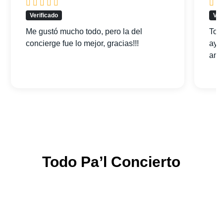
Verificado
Ver
Me gustó mucho todo, pero la del
Tod
concierge fue lo mejor, gracias!!!
ayu
am
Todo Pa’l Concierto