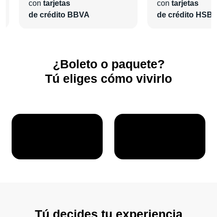
más te guste y agrega las actividades extras que desees.
con
tarjetas
con
tarjetas
de crédito BBVA
de crédito HSB
¡En
Pa'l Concierto
nos encargaremos de todo para que
vivas una grata experiencia!
¿Boleto o paquete?
Tú eliges cómo vivirlo
Tú decides tu experiencia