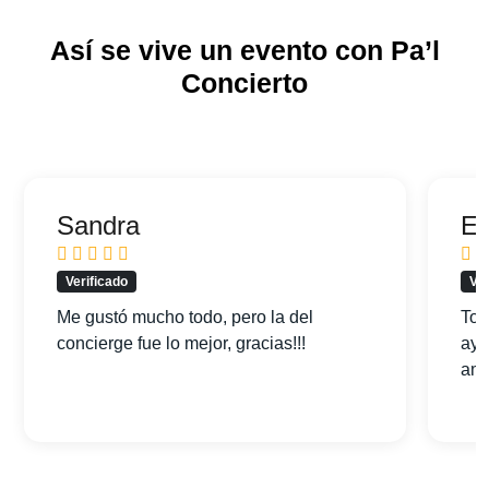
Así se vive un evento con Pa’l
Concierto
Sandra
Ed
Verificado
Ver
Me gustó mucho todo, pero la del
Tod
concierge fue lo mejor, gracias!!!
ayu
am