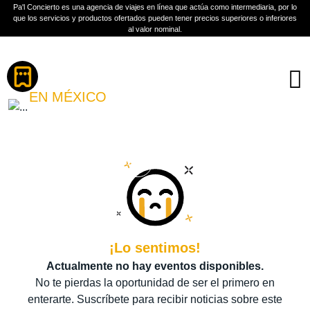
Pa'l Concierto es una agencia de viajes en línea que actúa como intermediaria, por lo
que los servicios y productos ofertados pueden tener precios superiores o inferiores
al valor nominal.
Boletos
MTY COUNTRY FEST
EN MÉXICO
PLAN A TU MEDIDA
Más información
¡Lo sentimos!
Actualmente no hay eventos disponibles.
No te pierdas la oportunidad de ser el primero en
enterarte. Suscríbete para recibir noticias sobre este