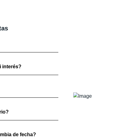
tas
 interés?
rio?
ambia de fecha?