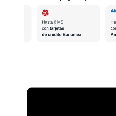
Hasta 6 MSI
Ha
con
tarjetas
co
ntander
de crédito Banamex
Am