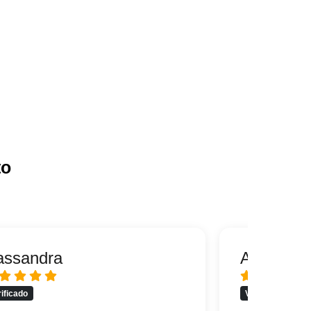
to
assandra
Alfredo
rificado
Verificado