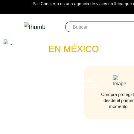
Pa'l Concierto es una agencia de viajes en línea que 
Boletos
MUSE
EN MÉXICO
PLAN A TU MEDIDA
Más información
Compra protegid
desde el primer
momento.