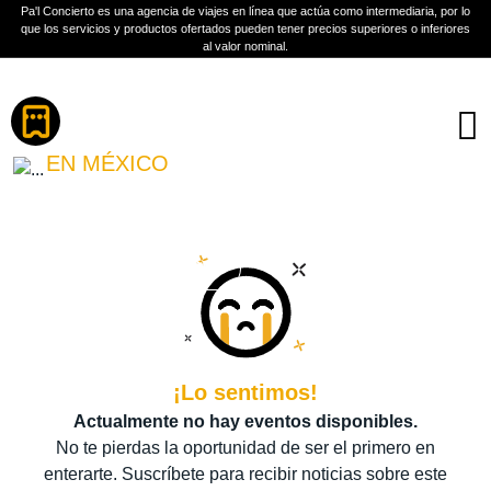
Pa'l Concierto es una agencia de viajes en línea que actúa como intermediaria, por lo
que los servicios y productos ofertados pueden tener precios superiores o inferiores
al valor nominal.
Boletos
MUSIC BANK
EN MÉXICO
PLAN A TU MEDIDA
Más información
¡Lo sentimos!
Actualmente no hay eventos disponibles.
No te pierdas la oportunidad de ser el primero en
enterarte. Suscríbete para recibir noticias sobre este