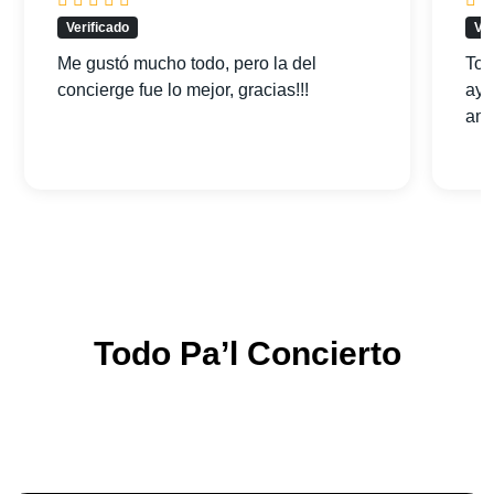
Verificado
Ver
Me gustó mucho todo, pero la del
Tod
concierge fue lo mejor, gracias!!!
ayu
am
Todo Pa’l Concierto