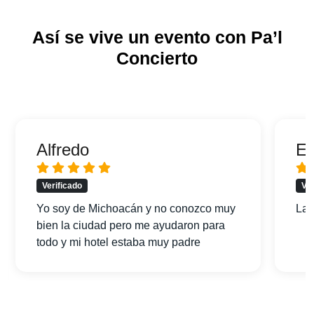
Así se vive un evento con Pa’l
Concierto
Alfredo
Er
Verificado
Ver
Yo soy de Michoacán y no conozco muy
La 
bien la ciudad pero me ayudaron para
todo y mi hotel estaba muy padre