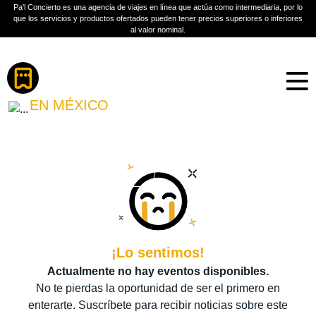
Pa'l Concierto es una agencia de viajes en línea que actúa como intermediaria, por lo
que los servicios y productos ofertados pueden tener precios superiores o inferiores
al valor nominal.
Boletos
OLGA TAÑÓN
EN MÉXICO
PLAN A TU MEDIDA
Más información
¡Lo sentimos!
Actualmente no hay eventos disponibles.
No te pierdas la oportunidad de ser el primero en
enterarte. Suscríbete para recibir noticias sobre este