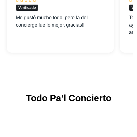
Verificado
Ver
Me gustó mucho todo, pero la del
Tod
concierge fue lo mejor, gracias!!!
ayu
am
Todo Pa’l Concierto