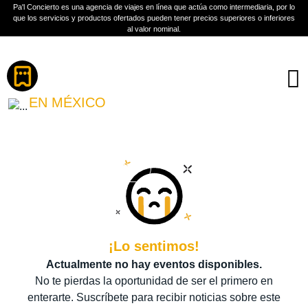
Pa'l Concierto es una agencia de viajes en línea que actúa como intermediaria, por lo
que los servicios y productos ofertados pueden tener precios superiores o inferiores
al valor nominal.
Boletos
OSCAR MAYDON
EN MÉXICO
PLAN A TU MEDIDA
Más información
¡Lo sentimos!
Actualmente no hay eventos disponibles.
No te pierdas la oportunidad de ser el primero en
enterarte. Suscríbete para recibir noticias sobre este