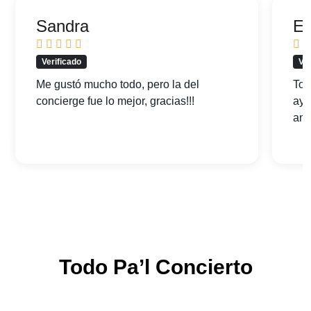
Sandra
Ed
Verificado
Ver
Me gustó mucho todo, pero la del
Tod
concierge fue lo mejor, gracias!!!
ayu
am
Todo Pa’l Concierto