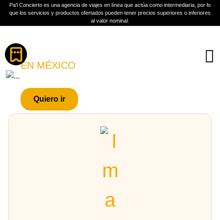
Pa'l Concierto es una agencia de viajes en línea que actúa como intermediaria, por lo
que los servicios y productos ofertados pueden tener precios superiores o inferiores
al valor nominal.
Boletos
PECES RAROS
EN MÉXICO
PLAN A TU MEDIDA
Quiero ir
Más información