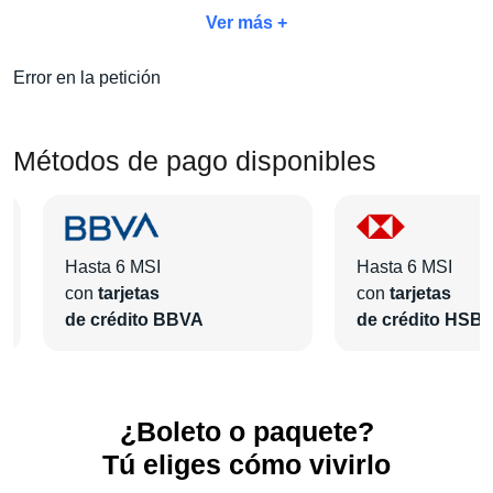
único y aprovecha
nuestro exclusivo paquete Concierto
Ver más +
+ Hotel.
Con este paquete, no solo disfrutarás del evento,
sino también del hospedaje perfecto para descansar y
Error en la petición
disfrutar al máximo de tu viaje.
Escoge la categoría de boleto que prefieras y elige el hotel
Métodos de pago disponibles
que mejor se adapte a tus necesidades.
En Pa'l Concierto reinventamos la manera de vivir los
eventos para que tú solo te dediques a disfrutar.
Hasta 6 MSI
Hasta 6 MSI
con
tarjetas
con
tarjetas
de crédito BBVA
de crédito HSB
¿Boleto o paquete?
Tú eliges cómo vivirlo