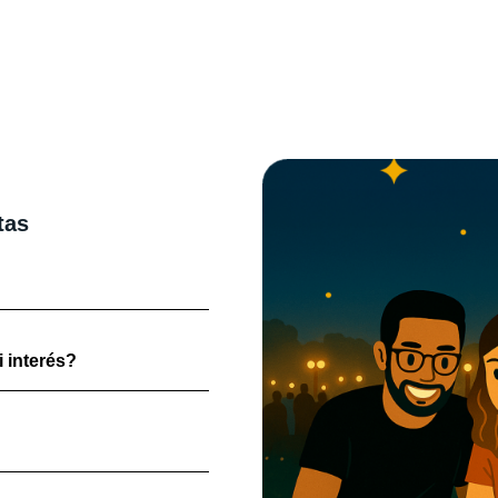
tas
 interés?