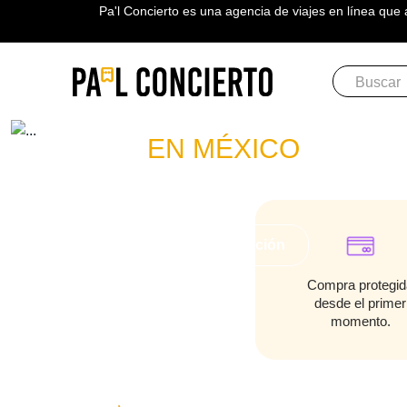
Pa'l Concierto es una agencia de viajes en línea que 
Boletos
PICUS
EN MÉXICO
PLAN A TU MEDIDA
Más información
Compra protegid
desde el primer
momento.