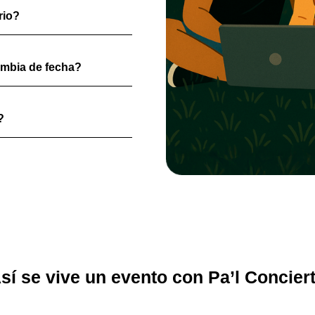
rio?
ambia de fecha?
?
sí se vive un evento con Pa’l Concier