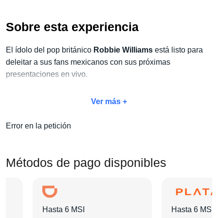
Sobre esta experiencia
El ídolo del pop británico
Robbie Williams
está listo para
deleitar a sus fans mexicanos con sus próximas
presentaciones en vivo.
No dejes pasar la oportunidad de vivir este espectáculo
único y aprovecha
nuestro exclusivo paquete Concierto
Ver más +
+ Hotel
. Con este paquete, no solo disfrutarás del concierto,
sino también de todas las amenidades adicionales que
Error en la petición
harán de tu estancia algo inolvidable:
traslados, tours,
desayunos y mucho más
.
Elige tu categoría de boleto favorita, selecciona el hotel que
Métodos de pago disponibles
más te guste y agrega las actividades extras que desees.
¡En
Pa'l Concierto
nos encargaremos de todo para que
vivas una grata experiencia!
Hasta 6 MSI
Hasta 6 MSI