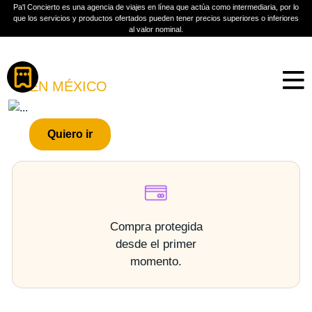
Pa'l Concierto es una agencia de viajes en línea que actúa como intermediaria, por lo
que los servicios y productos ofertados pueden tener precios superiores o inferiores
al valor nominal.
Boletos
ROBBIE WILLIAMS
EN MÉXICO
PLAN A TU MEDIDA
Quiero ir
Más información
Compra protegida
desde el primer
momento.