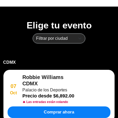
Elige tu evento
CDMX
Robbie Williams
CDMX
07
Palacio de los Deportes
Oct
Precio desde
$6,892.00
🔥 Las entradas están volando
Comprar ahora