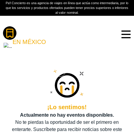
Pa'l Concierto es una agencia de viajes en línea que actúa como intermediaria, por lo
que los servicios y productos ofertados pueden tener precios superiores o inferiores
al valor nominal.
Boletos
ROCÍO BANQUELLS
EN MÉXICO
PLAN A TU MEDIDA
Más información
¡Lo sentimos!
Actualmente no hay eventos disponibles.
No te pierdas la oportunidad de ser el primero en
enterarte. Suscríbete para recibir noticias sobre este