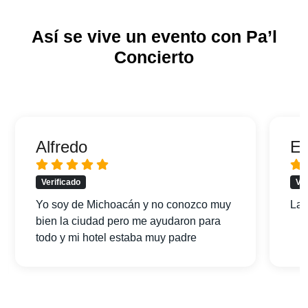
Así se vive un evento con Pa’l
Concierto
Alfredo
Er
Verificado
Ver
Yo soy de Michoacán y no conozco muy
La 
bien la ciudad pero me ayudaron para
todo y mi hotel estaba muy padre