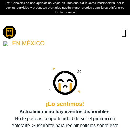
Pa'l Concierto es una agencia de viajes en línea que actúa como intermediaria, por lo
que los servicios y productos ofertados pueden tener precios superiores o inferiores
al valor nominal.
Boletos
SHE PAST AWAY
EN MÉXICO
PLAN A TU MEDIDA
Más información
¡Lo sentimos!
Actualmente no hay eventos disponibles.
No te pierdas la oportunidad de ser el primero en
enterarte. Suscríbete para recibir noticias sobre este