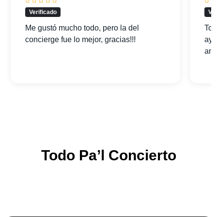
Verificado
Ver
Me gustó mucho todo, pero la del
Tod
concierge fue lo mejor, gracias!!!
ayu
am
Todo Pa’l Concierto