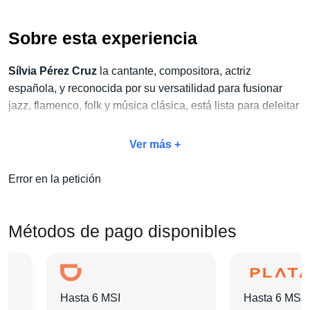
Sobre esta experiencia
Sílvia Pérez Cruz
la cantante, compositora, actriz
española, y reconocida por su versatilidad para fusionar
jazz, flamenco, folk y música clásica, está lista para deleitar
a sus fans mexicanos con sus próximas presentaciones en
vivo.
Ver más +
No dejes pasar la oportunidad de vivir este espectáculo
Error en la petición
único y aprovecha
nuestro exclusivo paquete Concierto
+ Hotel
. Con este paquete, no solo disfrutarás del concierto,
sino también de todas las amenidades adicionales que
Métodos de pago disponibles
harán de tu estancia algo inolvidable:
traslados, tours,
desayunos y mucho más
.
Elige tu categoría de boleto favorita, selecciona el hotel que
Hasta 6 MSI
Hasta 6 MSI