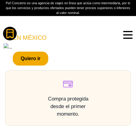
Pa'l Concierto es una agencia de viajes en línea que actúa como intermediaria, por lo
que los servicios y productos ofertados pueden tener precios superiores o inferiores
al valor nominal.
Boletos
SÍLVIA PÉREZ CRUZ
EN MÉXICO
PLAN A TU MEDIDA
Quiero ir
Más información
Compra protegida
desde el primer
momento.