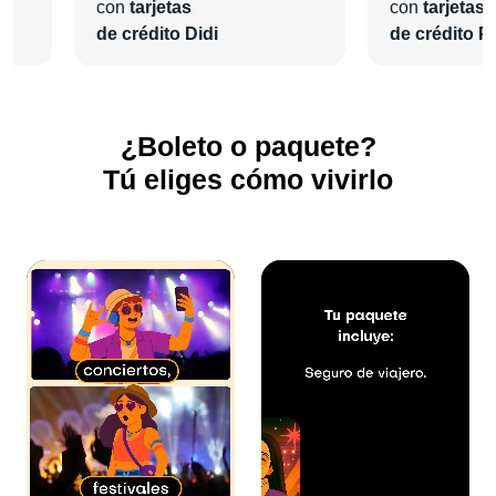
más te guste y agrega las actividades extras que desees.
con
tarjetas
con
tarjetas
de crédito Didi
de crédito Pl
¡En
Pa'l Concierto
nos encargaremos de todo para que
vivas una grata experiencia!
¿Boleto o paquete?
Tú eliges cómo vivirlo