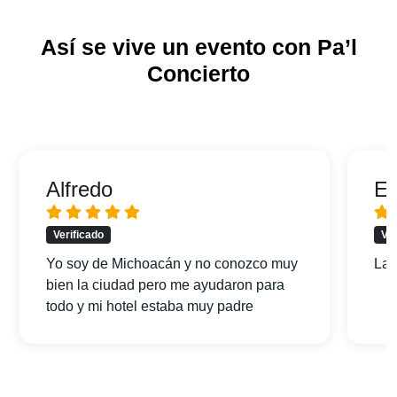
Así se vive un evento con Pa’l
Concierto
Alfredo
Er
Verificado
Ver
Yo soy de Michoacán y no conozco muy
La 
bien la ciudad pero me ayudaron para
todo y mi hotel estaba muy padre