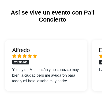
Así se vive un evento con Pa’l
Concierto
Alfredo
Er
Verificado
Ver
Yo soy de Michoacán y no conozco muy
La 
bien la ciudad pero me ayudaron para
todo y mi hotel estaba muy padre