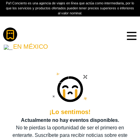
Pa'l Concierto es una agencia de viajes en línea que actúa como intermediaria, por lo
que los servicios y productos ofertados pueden tener precios superiores o inferiores
al valor nominal.
Boletos
SIMPLY RED
EN MÉXICO
PLAN A TU MEDIDA
Más información
¡Lo sentimos!
Actualmente no hay eventos disponibles.
No te pierdas la oportunidad de ser el primero en
enterarte. Suscríbete para recibir noticias sobre este