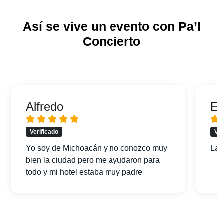
Así se vive un evento con Pa’l
Concierto
Alfredo
Er
Verificado
Ver
Yo soy de Michoacán y no conozco muy
La 
bien la ciudad pero me ayudaron para
todo y mi hotel estaba muy padre