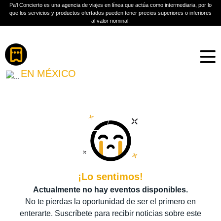
Pa'l Concierto es una agencia de viajes en línea que actúa como intermediaria, por lo
que los servicios y productos ofertados pueden tener precios superiores o inferiores
al valor nominal.
Boletos
STEVE HACKETT
EN MÉXICO
PLAN A TU MEDIDA
Más información
¡Lo sentimos!
Actualmente no hay eventos disponibles.
No te pierdas la oportunidad de ser el primero en
enterarte. Suscríbete para recibir noticias sobre este