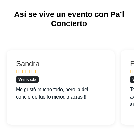
Así se vive un evento con Pa’l
Concierto
Sandra
Ed
Verificado
Ver
Me gustó mucho todo, pero la del
Tod
concierge fue lo mejor, gracias!!!
ayu
am