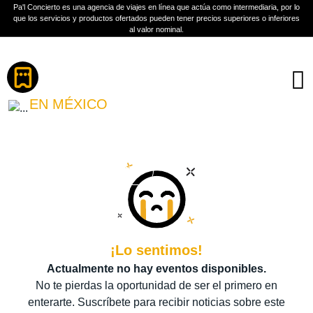
Pa'l Concierto es una agencia de viajes en línea que actúa como intermediaria, por lo
que los servicios y productos ofertados pueden tener precios superiores o inferiores
al valor nominal.
Boletos
TASH SULTANA
EN MÉXICO
PLAN A TU MEDIDA
Más información
¡Lo sentimos!
Actualmente no hay eventos disponibles.
No te pierdas la oportunidad de ser el primero en
enterarte. Suscríbete para recibir noticias sobre este