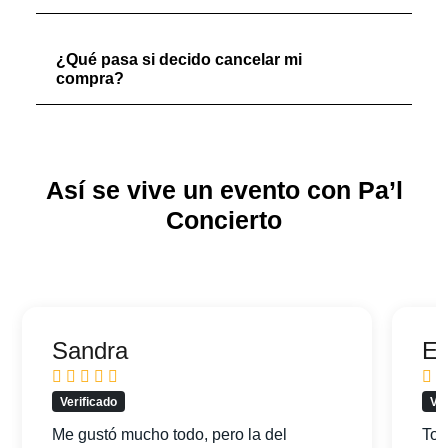
¿Qué pasa si decido cancelar mi
compra?
Así se vive un evento con Pa’l
Concierto
Sandra
Ed
Verificado
Ver
Me gustó mucho todo, pero la del
Tod