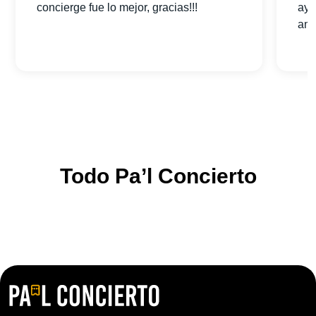
concierge fue lo mejor, gracias!!!
ayu
am
Todo Pa’l Concierto