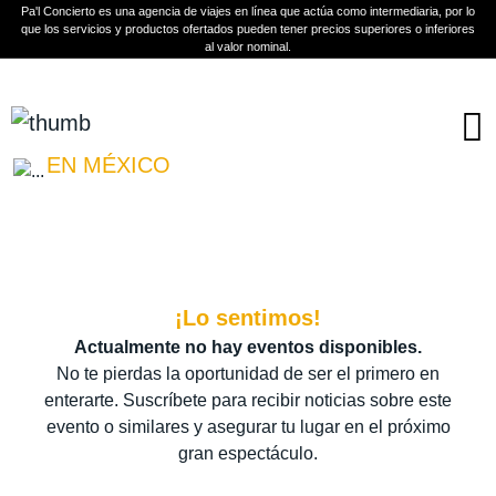
Pa'l Concierto es una agencia de viajes en línea que actúa como intermediaria, por lo
que los servicios y productos ofertados pueden tener precios superiores o inferiores
al valor nominal.
Boletos
TAYLOR SWIFT
EN MÉXICO
PLAN A TU MEDIDA
Más información
¡Lo sentimos!
Actualmente no hay eventos disponibles.
No te pierdas la oportunidad de ser el primero en
enterarte. Suscríbete para recibir noticias sobre este
evento o similares y asegurar tu lugar en el próximo
gran espectáculo.