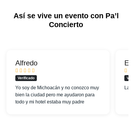
Así se vive un evento con Pa’l
Concierto
Alfredo
Er
Verificado
Ver
Yo soy de Michoacán y no conozco muy
La 
bien la ciudad pero me ayudaron para
todo y mi hotel estaba muy padre