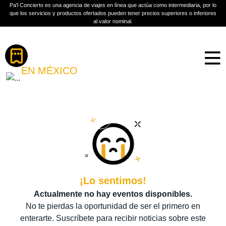
Pa'l Concierto es una agencia de viajes en línea que actúa como intermediaria, por lo
que los servicios y productos ofertados pueden tener precios superiores o inferiores
al valor nominal.
Boletos
THE HEART KILLERS
EN MÉXICO
PLAN A TU MEDIDA
Más información
¡Lo sentimos!
Actualmente no hay eventos disponibles.
No te pierdas la oportunidad de ser el primero en
enterarte. Suscríbete para recibir noticias sobre este