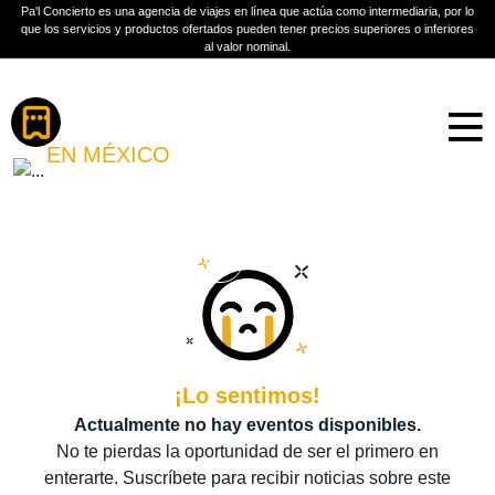
Pa'l Concierto es una agencia de viajes en línea que actúa como intermediaria, por lo
que los servicios y productos ofertados pueden tener precios superiores o inferiores
al valor nominal.
Boletos
THE REAL ANTONIOS
EN MÉXICO
PLAN A TU MEDIDA
Más información
¡Lo sentimos!
Actualmente no hay eventos disponibles.
No te pierdas la oportunidad de ser el primero en
enterarte. Suscríbete para recibir noticias sobre este