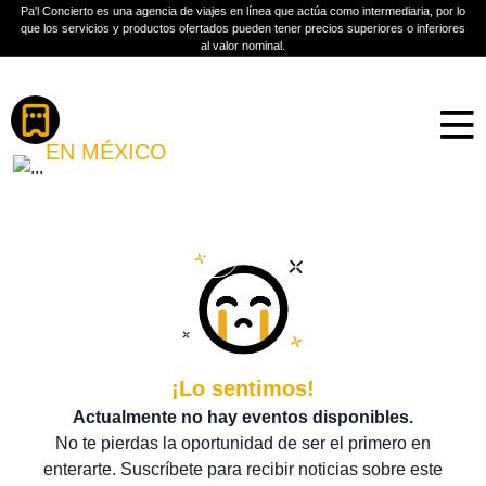
Pa'l Concierto es una agencia de viajes en línea que actúa como intermediaria, por lo
que los servicios y productos ofertados pueden tener precios superiores o inferiores
al valor nominal.
Boletos
THE WHITEST BOY ALIVE
EN MÉXICO
PLAN A TU MEDIDA
Más información
¡Lo sentimos!
Actualmente no hay eventos disponibles.
No te pierdas la oportunidad de ser el primero en
enterarte. Suscríbete para recibir noticias sobre este