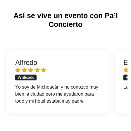
Así se vive un evento con Pa’l
Concierto
Alfredo
Er
Verificado
Ver
Yo soy de Michoacán y no conozco muy
La 
bien la ciudad pero me ayudaron para
todo y mi hotel estaba muy padre