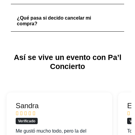
¿Qué pasa si decido cancelar mi
compra?
Así se vive un evento con Pa’l
Concierto
Sandra
Ed
Verificado
Ver
Me gustó mucho todo, pero la del
Tod