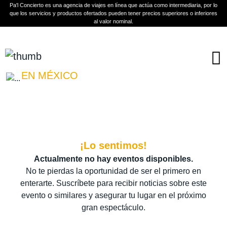
Pa'l Concierto es una agencia de viajes en línea que actúa como intermediaria, por lo
que los servicios y productos ofertados pueden tener precios superiores o inferiores
al valor nominal.
Boletos
THERION
EN MÉXICO
PLAN A TU MEDIDA
Más información
¡Lo sentimos!
Actualmente no hay eventos disponibles.
No te pierdas la oportunidad de ser el primero en
enterarte. Suscríbete para recibir noticias sobre este
evento o similares y asegurar tu lugar en el próximo
gran espectáculo.