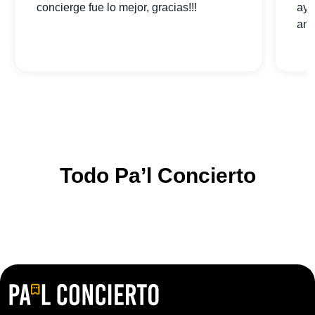
concierge fue lo mejor, gracias!!!
ayu
am
Todo Pa’l Concierto