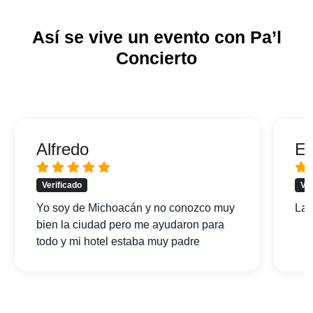
Así se vive un evento con Pa’l
Concierto
Alfredo
Er
Verificado
Ver
Yo soy de Michoacán y no conozco muy
La 
bien la ciudad pero me ayudaron para
todo y mi hotel estaba muy padre