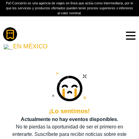
Pa'l Concierto es una agencia de viajes en línea que actúa como intermediaria, por lo
que los servicios y productos ofertados pueden tener precios superiores o inferiores
al valor nominal.
Boletos
TORREBLANCA
EN MÉXICO
PLAN A TU MEDIDA
Más información
¡Lo sentimos!
Actualmente no hay eventos disponibles.
No te pierdas la oportunidad de ser el primero en
enterarte. Suscríbete para recibir noticias sobre este