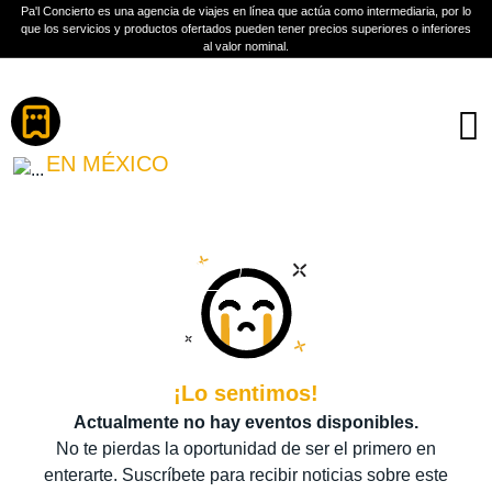
Pa'l Concierto es una agencia de viajes en línea que actúa como intermediaria, por lo
que los servicios y productos ofertados pueden tener precios superiores o inferiores
al valor nominal.
Boletos
TOSER ONE
EN MÉXICO
PLAN A TU MEDIDA
Más información
¡Lo sentimos!
Actualmente no hay eventos disponibles.
No te pierdas la oportunidad de ser el primero en
enterarte. Suscríbete para recibir noticias sobre este