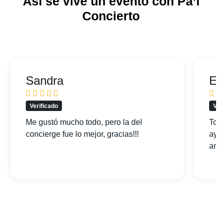
Así se vive un evento con Pa’l
Concierto
Sandra
Ed
Verificado
Ver
Me gustó mucho todo, pero la del
Tod
concierge fue lo mejor, gracias!!!
ayu
am