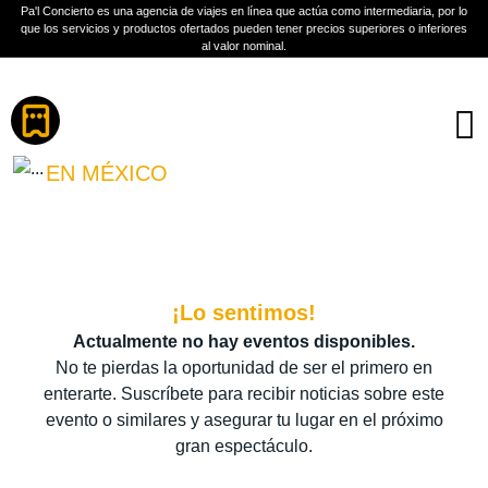
Pa'l Concierto es una agencia de viajes en línea que actúa como intermediaria, por lo
que los servicios y productos ofertados pueden tener precios superiores o inferiores
al valor nominal.
Boletos
TURBULENCE Y BURRITA
BURRONA
EN MÉXICO
PLAN A TU MEDIDA
Más información
¡Lo sentimos!
Actualmente no hay eventos disponibles.
No te pierdas la oportunidad de ser el primero en
enterarte. Suscríbete para recibir noticias sobre este
evento o similares y asegurar tu lugar en el próximo
gran espectáculo.