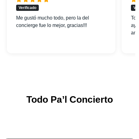
Verificado
Ver
Me gustó mucho todo, pero la del
Tod
concierge fue lo mejor, gracias!!!
ayu
am
Todo Pa’l Concierto