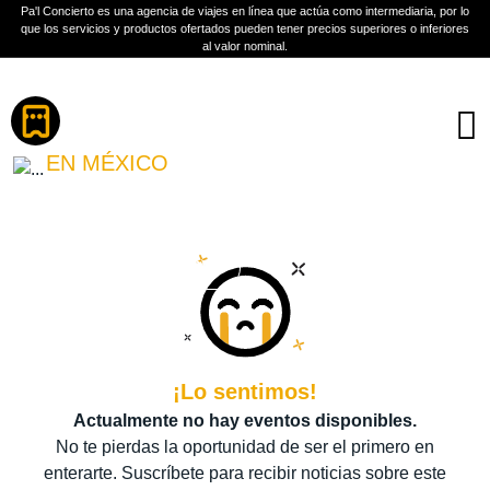
Pa'l Concierto es una agencia de viajes en línea que actúa como intermediaria, por lo
que los servicios y productos ofertados pueden tener precios superiores o inferiores
al valor nominal.
Boletos
VAGÓN CHICANO
EN MÉXICO
PLAN A TU MEDIDA
Más información
¡Lo sentimos!
Actualmente no hay eventos disponibles.
No te pierdas la oportunidad de ser el primero en
enterarte. Suscríbete para recibir noticias sobre este