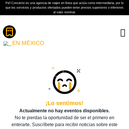
Pa'l Concierto es una agencia de viajes en línea que actúa como intermediaria, por lo
que los servicios y productos ofertados pueden tener precios superiores o inferiores
al valor nominal.
Boletos
VETUSTA MORLA
EN MÉXICO
PLAN A TU MEDIDA
Más información
¡Lo sentimos!
Actualmente no hay eventos disponibles.
No te pierdas la oportunidad de ser el primero en
enterarte. Suscríbete para recibir noticias sobre este