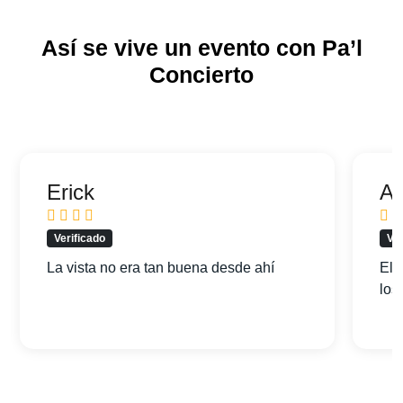
Así se vive un evento con Pa’l
Concierto
Erick
Ar
Verificado
Ver
La vista no era tan buena desde ahí
El 
los