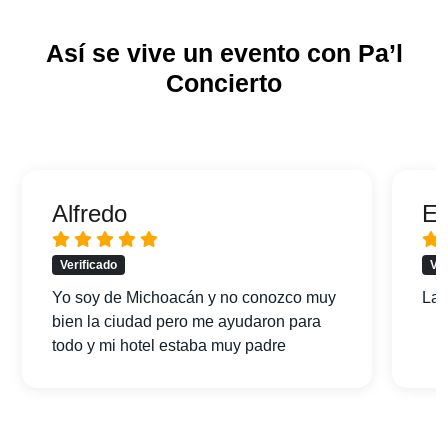
Así se vive un evento con Pa’l
Concierto
Alfredo
Er
Verificado
Ver
Yo soy de Michoacán y no conozco muy
La 
bien la ciudad pero me ayudaron para
todo y mi hotel estaba muy padre