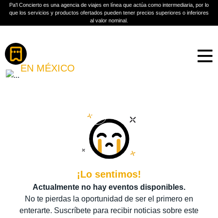
Pa'l Concierto es una agencia de viajes en línea que actúa como intermediaria, por lo
que los servicios y productos ofertados pueden tener precios superiores o inferiores
al valor nominal.
Boletos
VÍCTOR MANUELLE
EN MÉXICO
PLAN A TU MEDIDA
Más información
¡Lo sentimos!
Actualmente no hay eventos disponibles.
No te pierdas la oportunidad de ser el primero en
enterarte. Suscríbete para recibir noticias sobre este