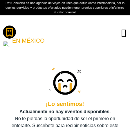
Pa'l Concierto es una agencia de viajes en línea que actúa como intermediaria, por lo
que los servicios y productos ofertados pueden tener precios superiores o inferiores
al valor nominal.
Boletos
VIVE CHIHUAHUA FEST
EN MÉXICO
PLAN A TU MEDIDA
Más información
¡Lo sentimos!
Actualmente no hay eventos disponibles.
No te pierdas la oportunidad de ser el primero en
enterarte. Suscríbete para recibir noticias sobre este