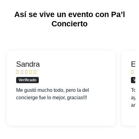
Así se vive un evento con Pa’l
Concierto
Sandra
Ed
Verificado
Ver
Me gustó mucho todo, pero la del
Tod
concierge fue lo mejor, gracias!!!
ayu
am