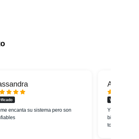
to
assandra
Alfredo
rificado
Verificado
me encanta su sistema pero son
Yo soy de Mi
fiables
bien la ciuda
todo y mi hote