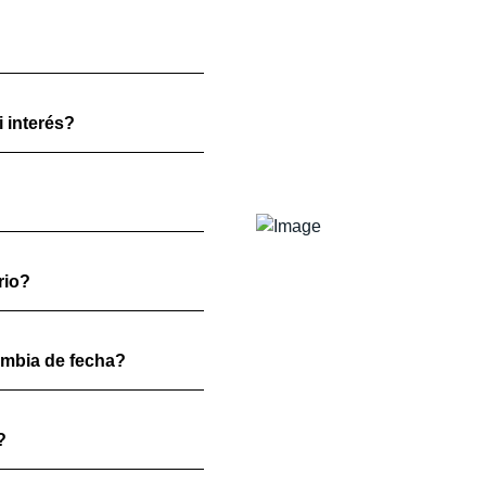
 interés?
rio?
ambia de fecha?
?