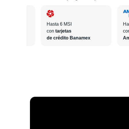
Hasta 6 MSI
Ha
con
tarjetas
co
ntander
de crédito Banamex
Am