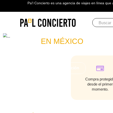
Pa'l Concierto es una agencia de viajes en línea que 
Boletos
W24
EN MÉXICO
PLAN A TU MEDIDA
Más información
Compra protegid
desde el primer
momento.