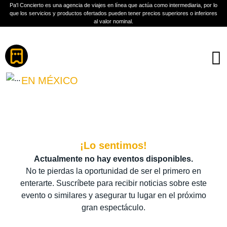
Pa'l Concierto es una agencia de viajes en línea que actúa como intermediaria, por lo
que los servicios y productos ofertados pueden tener precios superiores o inferiores
al valor nominal.
Boletos
WENDY GUEVARA Y LAS
PERDIDAS
EN MÉXICO
PLAN A TU MEDIDA
Más información
¡Lo sentimos!
Actualmente no hay eventos disponibles.
No te pierdas la oportunidad de ser el primero en
enterarte. Suscríbete para recibir noticias sobre este
evento o similares y asegurar tu lugar en el próximo
gran espectáculo.