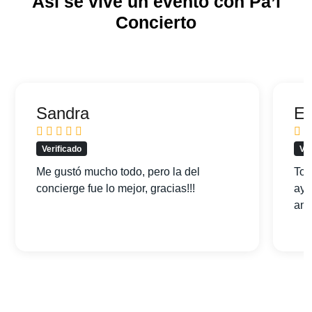
Así se vive un evento con Pa’l
Concierto
Sandra
Ed
Verificado
Ver
Me gustó mucho todo, pero la del
Tod
concierge fue lo mejor, gracias!!!
ayu
am