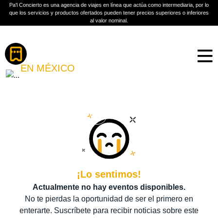
Pa'l Concierto es una agencia de viajes en línea que actúa como intermediaria, por lo
que los servicios y productos ofertados pueden tener precios superiores o inferiores
al valor nominal.
Boletos
XIMENA SARIÑANA
EN MÉXICO
PLAN A TU MEDIDA
Más información
¡Lo sentimos!
Actualmente no hay eventos disponibles.
No te pierdas la oportunidad de ser el primero en
enterarte. Suscríbete para recibir noticias sobre este