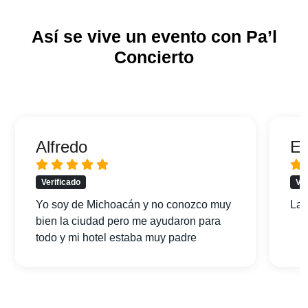
Así se vive un evento con Pa’l
Concierto
Alfredo
Er
Verificado
Ver
Yo soy de Michoacán y no conozco muy
La 
bien la ciudad pero me ayudaron para
todo y mi hotel estaba muy padre