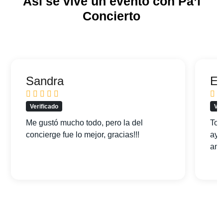
Así se vive un evento con Pa’l
Concierto
Sandra
Ed
Verificado
Ver
Me gustó mucho todo, pero la del
Tod
concierge fue lo mejor, gracias!!!
ayu
am