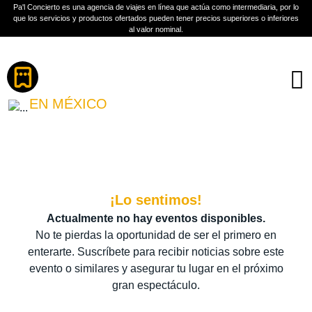
Pa'l Concierto es una agencia de viajes en línea que actúa como intermediaria, por lo
que los servicios y productos ofertados pueden tener precios superiores o inferiores
al valor nominal.
Boletos
YAMI SAFDIE
EN MÉXICO
PLAN A TU MEDIDA
Más información
¡Lo sentimos!
Actualmente no hay eventos disponibles.
No te pierdas la oportunidad de ser el primero en
enterarte. Suscríbete para recibir noticias sobre este
evento o similares y asegurar tu lugar en el próximo
gran espectáculo.