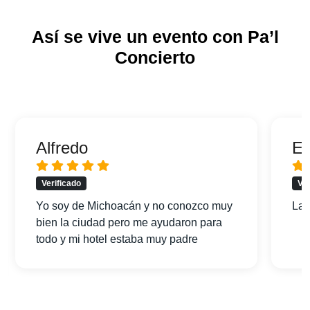
Así se vive un evento con Pa’l
Concierto
Alfredo
Er
Verificado
Ver
Yo soy de Michoacán y no conozco muy
La 
bien la ciudad pero me ayudaron para
todo y mi hotel estaba muy padre