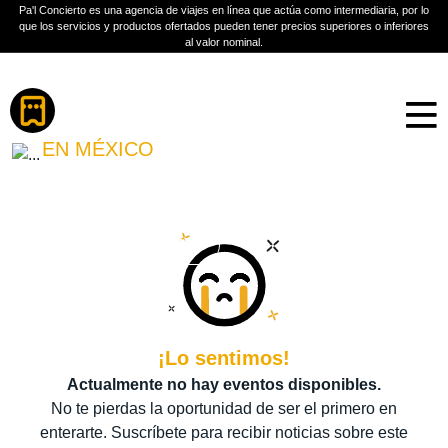
Pa'l Concierto es una agencia de viajes en línea que actúa como intermediaria, por lo
que los servicios y productos ofertados pueden tener precios superiores o inferiores
al valor nominal.
Boletos
YOON SAN-HA
EN MÉXICO
PLAN A TU MEDIDA
Más información
¡Lo sentimos!
Actualmente no hay eventos disponibles.
No te pierdas la oportunidad de ser el primero en
enterarte. Suscríbete para recibir noticias sobre este