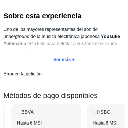
Sobre esta experiencia
Uno de los mayores representantes del sonido
underground
de la música electrónica japonesa
Yousuke
Yukimatsu
está listo para deleitar a sus fans mexicanos
con sus próximas presentaciones en vivo.
Ver más +
No dejes pasar la oportunidad de vivir este espectáculo
único y aprovecha
nuestro exclusivo paquete Concierto
Error en la petición
+ Hotel
. Con este paquete, no solo disfrutarás del concierto,
sino también de todas las amenidades adicionales que
harán de tu estancia algo inolvidable:
traslados, tours,
Métodos de pago disponibles
desayunos y mucho más
.
Elige tu categoría de boleto favorita, selecciona el hotel que
más te guste y agrega las actividades extras que desees.
Hasta 6 MSI
Hasta 6 MSI