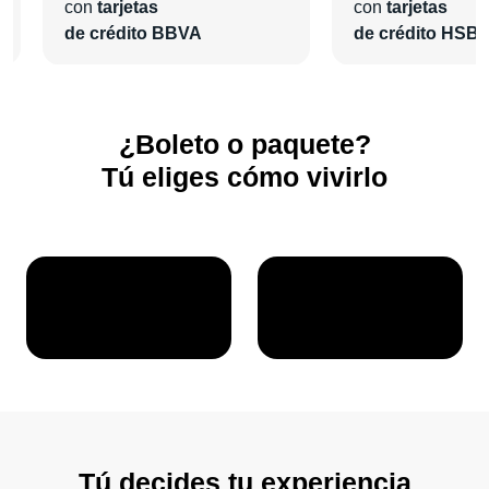
con
tarjetas
con
tarjetas
¡En
Pa'l Concierto
nos encargaremos de todo para que
de crédito BBVA
de crédito HSB
vivas una grata experiencia!
¿Boleto o paquete?
Tú eliges cómo vivirlo
Tú decides tu experiencia