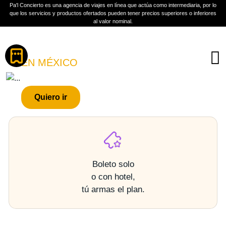
Pa'l Concierto es una agencia de viajes en línea que actúa como intermediaria, por lo
que los servicios y productos ofertados pueden tener precios superiores o inferiores
al valor nominal.
Boletos
YOUSUKE YUKIMATSU
EN MÉXICO
PLAN A TU MEDIDA
Quiero ir
Más información
Boleto solo
o con hotel,
tú armas el plan.