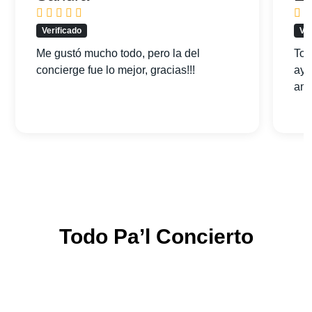
Verificado
Ver
Me gustó mucho todo, pero la del
Tod
concierge fue lo mejor, gracias!!!
ayu
am
Todo Pa’l Concierto