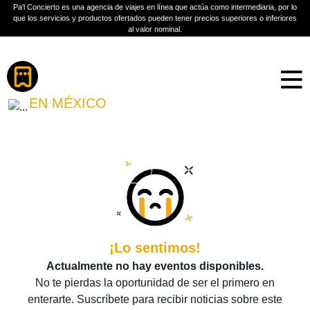
Pa'l Concierto es una agencia de viajes en línea que actúa como intermediaria, por lo
que los servicios y productos ofertados pueden tener precios superiores o inferiores
al valor nominal.
Boletos
ZAZ
EN MÉXICO
PLAN A TU MEDIDA
Más información
¡Lo sentimos!
Actualmente no hay eventos disponibles.
No te pierdas la oportunidad de ser el primero en
enterarte. Suscríbete para recibir noticias sobre este