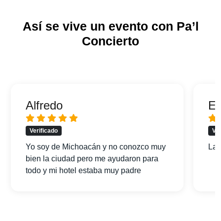
Así se vive un evento con Pa’l
Concierto
Alfredo
Er
Verificado
Ver
Yo soy de Michoacán y no conozco muy
La 
bien la ciudad pero me ayudaron para
todo y mi hotel estaba muy padre