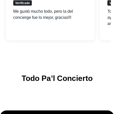
Verificado
Ver
Me gustó mucho todo, pero la del
Tod
concierge fue lo mejor, gracias!!!
ayu
am
Todo Pa’l Concierto