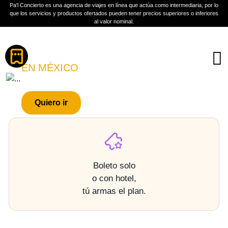
Pa'l Concierto es una agencia de viajes en línea que actúa como intermediaria, por lo
que los servicios y productos ofertados pueden tener precios superiores o inferiores
al valor nominal.
Boletos
CUISILLOS
EN MÉXICO
PLAN A TU MEDIDA
Quiero ir
Más información
Boleto solo
o con hotel,
tú armas el plan.