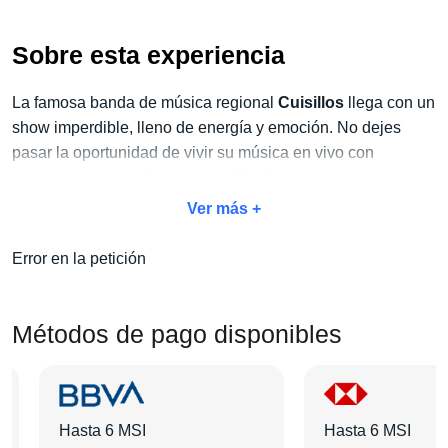
Sobre esta experiencia
La famosa banda de música regional
Cuisillos
llega con un
show imperdible, lleno de energía y emoción. No dejes
pasar la oportunidad de vivir su música en vivo con
nuestro paquete Concierto + Hotel
, asegurando tu
acceso y una estancia cómoda para disfrutar al máximo.
Ver más +
Escoge tu categoría de boleto favorita, selecciona el hotel
ideal para tu viaje y personaliza tu experiencia con
Error en la petición
servicios adicionales como
desayunos, traslados y tours.
¡En
Pa'l Concierto
reinventamos la manera de vivir los
eventos para que tú únicamente te dediques a disfrutar!
Métodos de pago disponibles
Hasta 6 MSI
Hasta 6 MSI