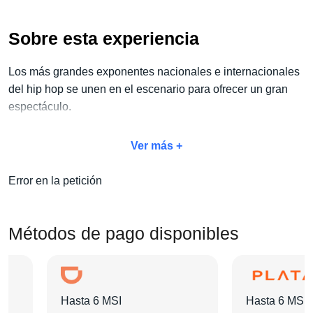
Sobre esta experiencia
Los más grandes exponentes nacionales e internacionales
del hip hop se unen en el escenario para ofrecer un gran
espectáculo.
No dejes pasar la oportunidad de vivir este espectáculo
Ver más +
único y aprovecha nuestro
exclusivo paquete Accesos +
Hotel.
Con este paquete, no solo disfrutarás del evento,
Error en la petición
sino también del hospedaje perfecto para descansar y
disfrutar al máximo de tu viaje.
Métodos de pago disponibles
Escoge la categoría de boleto que prefieras y elige el hotel
que mejor se adapte a tus necesidades.
Nosotros nos haremos cargo de que
disfrutes de este día
Hasta 6 MSI
Hasta 6 MSI