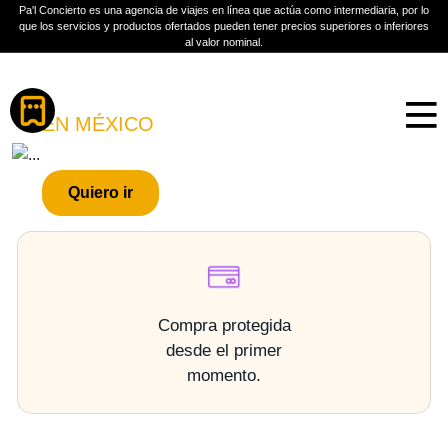
Pa'l Concierto es una agencia de viajes en línea que actúa como intermediaria, por lo
que los servicios y productos ofertados pueden tener precios superiores o inferiores
al valor nominal.
Boletos
URBANO FEST C KAN
EN MÉXICO
PLAN A TU MEDIDA
Quiero ir
Más información
Compra protegida
desde el primer
momento.