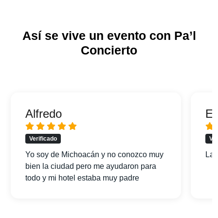
Así se vive un evento con Pa’l
Concierto
Alfredo
Er
Verificado
Ver
Yo soy de Michoacán y no conozco muy
La 
bien la ciudad pero me ayudaron para
todo y mi hotel estaba muy padre